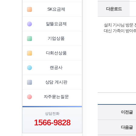
다운로드
SK요금제
알뜰요금제
설치 기사님 방문 
대신 가족이 받아
기업상품
다회선상품
랜공사
상담 게시판
자주묻는질문
이전글
상담전화
1566-9828
다음글