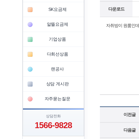
다운로드
SK요금제
알뜰요금제
자취방이 원룸인데
기업상품
다회선상품
랜공사
상담 게시판
자주묻는질문
이전글
상담전화
1566-9828
다음글