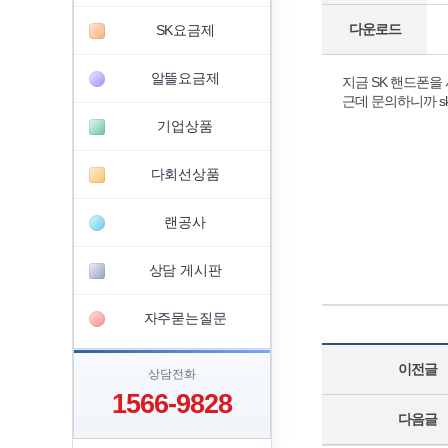
다운로드
SK요금제
알뜰요금제
지금 SK 핸드폰
근데 문의하니까 s
기업상품
다회선상품
랜공사
상담 게시판
자주묻는질문
이전글
상담전화
1566-9828
다음글