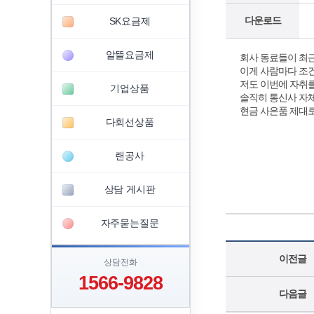
다운로드
SK요금제
알뜰요금제
회사 동료들이 최근
이게 사람마다 조건
저도 이번에 자취를
기업상품
솔직히 통신사 자체
현금 사은품 제대로
다회선상품
랜공사
상담 게시판
자주묻는질문
이전글
상담전화
1566-9828
다음글