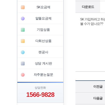
다운로드
SK요금제
알뜰요금제
SK 가입하려고 
볼 수가 없나요??
기업상품
다회선상품
랜공사
상담 게시판
자주묻는질문
이전글
상담전화
1566-9828
다음글